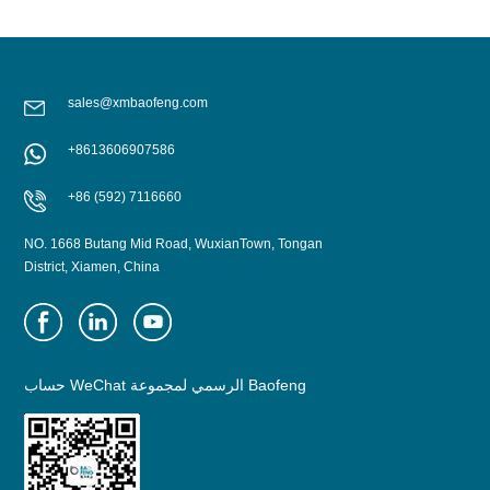
sales@xmbaofeng.com
+8613606907586
+86 (592) 7116660
NO. 1668 Butang Mid Road, WuxianTown, Tongan
District, Xiamen, China
حساب WeChat الرسمي لمجموعة Baofeng