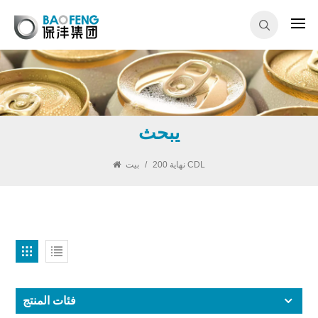
يبحث
بيت
/
200 نهاية CDL
فئات المنتج