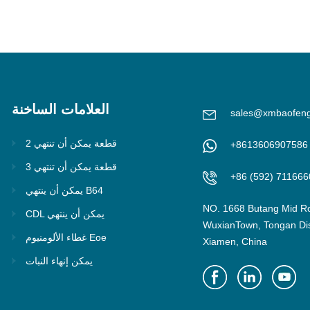
العلامات الساخنة
sales@xmbaofen
2 قطعة يمكن أن تنتهي
+8613606907586
3 قطعة يمكن أن تنتهي
+86 (592) 711666
يمكن أن ينتهي B64
NO. 1668 Butang Mid R
CDL يمكن أن ينتهي
WuxianTown, Tongan Dist
غطاء الألومنيوم Eoe
Xiamen, China
يمكن إنهاء النبات