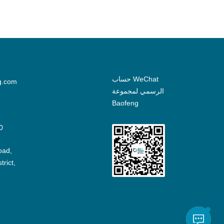
حساب WeChat
g.com
الرسمي لمجموعة
Baofeng
0
oad,
rict,