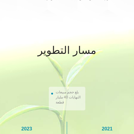
تطبيقه في أنواع
من الوزن مقارنة بنهاية
مختلفة من المشروبات
B64 ، ولدينا خيارات في
200 و 202
مسار التطوير
بلغ حجم مبيعات
النهايات 40 مليار
قطعة
2023
2021