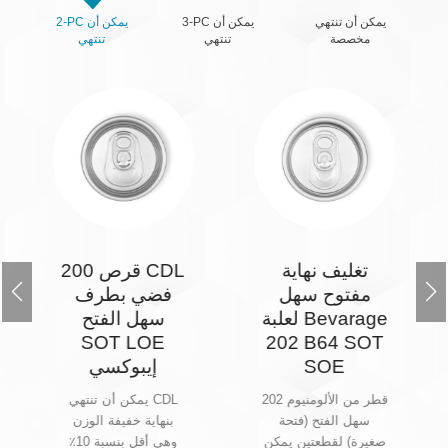
يمكن أن تنتهي
3-PC يمكن أن
2-PC يمكن أن
مخصصة
تنتهي
تنتهي
تغليف نهاية
200 قرص CDL
مفتوح سهل
فضي بطرف
لعلبة Bevarage
سهل الفتح
SOT LOE
202 B64 SOT
SOE
إيبوكسي
202 قطر من الألومنيوم
يمكن أن تنتهي CDL
سهل الفتح (فتحة
بنهاية خفيفة الوزن
صغيرة) لقطعتين يمكن
وهي أقل بنسبة 10٪