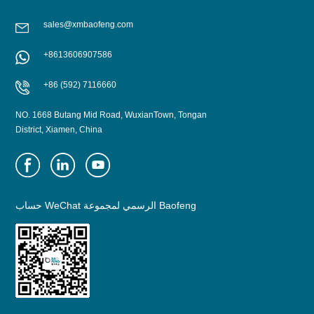
from May 5...
from May 5...
sales@xmbaofeng.com
+8613606907586
+86 (592) 7116660
NO. 1668 Butang Mid Road, WuxianTown, Tongan
District, Xiamen, China
حساب WeChat الرسمي لمجموعة Baofeng