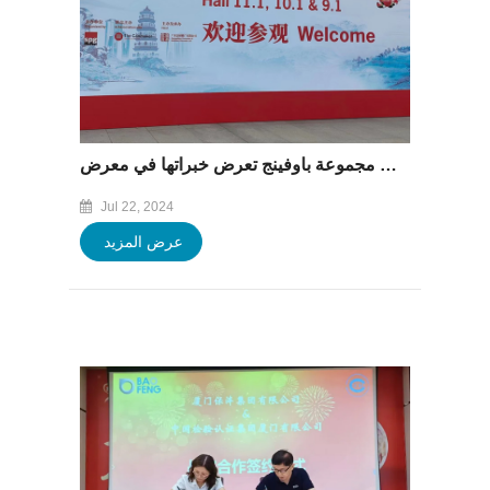
مجموعة باوفينج تعرض خبراتها في معرض &quot;CANNEX FILLEX&quot; من 16 إلى 19 يوليو 2024
Jul 22, 2024
عرض المزيد