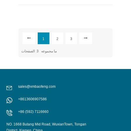
1
2
3
ما مجموعه
3
الصفحات
sales@xmbaofeng.com
+8613606907586
+86 (592) 7116660
NO. 1668 Butang Mid Road, WuxianTown, Tongan
District, Xiamen, China