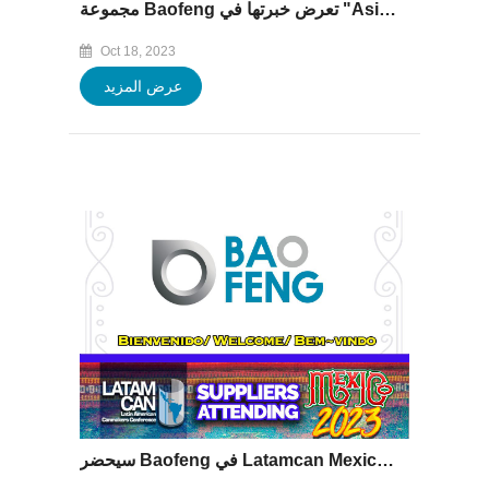
مجموعة Baofeng تعرض خبرتها في "Asia CanTech" من 30 أكتوبر إلى 1 نوفمبر 2023
Oct 18, 2023
عرض المزيد
سيحضر Baofeng في Latamcan Mexico 2023 في 12-14 يوليو