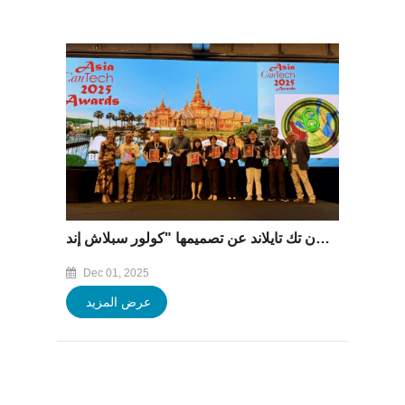
فازت مجموعة باوفينغ بجائزتين رئيسيتين في معرض آسيا كان تك تايلاند عن تصميمها "كولور سبلاش إند".
Dec 01, 2025
عرض المزيد