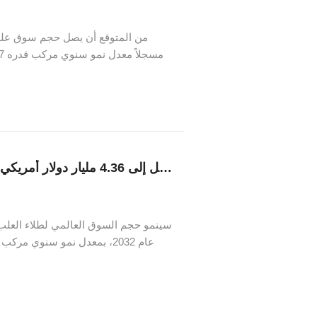
بيزنس إنسايتس إلى أن تزايد قبول الم
حجم سوق طلاء العلب العالمي يصل إلى 4.36 مليار دولار أمريكي بحلول عام 2032 | معدل نمو سنوي مركب قدره 5.1٪