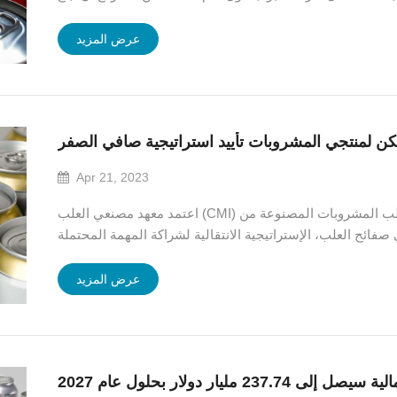
119 مليون دولار.تشهد صناعة علب المشروبات العالمية مسار نمو ثابتًا ، مدفوعًا
بالطلب المتزايد على...
عرض المزيد
كن لمنتجي المشروبات تأييد استراتيجية صافي الصفر
Apr 21, 2023
اعتمد معهد مصنعي العلب (CMI) وأعضاؤه، بما في ذلك مصنعي علب المشروبات المصنوعة من
ئح العلب، الإستراتيجية الانتقالية لشراكة المهمة المحتملة (MPP) لتحقيق
صناعة ألومنيوم صافية صفرية ومتوافقة مع درجة حرارة 1.5 درجة مئوية. ويعكس هذا التزام الصناعة
بتقليل البصمة الكربونية للألمنيوم الأ...
عرض المزيد
مليار دولار بحلول عام 2027