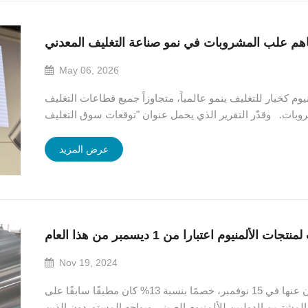
هم علب المشروبات في نمو صناعة التغليف المعدني
May 06, 2026
يوم كخيار للتغليف ينمو عالمياً، متجاوزاً جميع قطاعات التغليف
روبات. وقدّر التقرير الذي يحمل عنوان "توقعات سوق التغليف
المعدني العالمي 2026-2031"، والذي قدمه مارك سميث من شركة MS Can Solutions وأعد بالتعاون مع
محللي سوق سميث...
عرض المزيد
Nov 19, 2024
وتلغي هذه السياسة، التي تم الإعلان عنها في 15 نوفمبر، خصمًا بنسبة 13% كان مطبقًا سابقًا على
المشترين الدوليين للألمنيوم الصيني.ويواجه المستوردون الذين