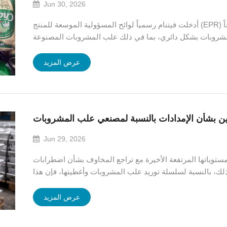
Jun 30, 2026
أدخلت فيتنام رسمياً لوائح المسؤولية الموسعة للمنتج (EPR) المعدلة، والتي تحدد متطلبات أكثر وضوحاً
لمشروبات بشكل دائري، بما في ذلك علب المشروبات المصنوعة
من الألومنيوم. دخل الإطار الجديد، المنصوص عليه في المرسوم رقم 110/2026/ND-CP، حيز التنفيذ
في 25 مايو 2026. ويُلزم...
عرض المزيد
Jun 29, 2026
مستوياتها المرتفعة الأخيرة مع تراجع المخاوف بشأن اضطرابات
لك، بالنسبة لسلسلة توريد علب المشروبات وأغطيتها، فإن هذا
طر التكلفة والتوافر بشكل كامل. في وقت سابق من هذا العام،
أدت التوترات الجيوسياسية في...
عرض المزيد