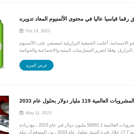
Oct 19, 2023
تدامة، أعلنت الجمعية البرازيلية لمصنعي علب الألمنيوم (Abralatas) عن إنجاز
رازيل. وفقًا لتقرير الممارسات البيئية والاجتماعية والحوكمة
الموحدة (ESG) لعام 2022، وصلت الصناعة إلى أعلى مستوى على الإطلاق من محتوى الألومنيوم
المعاد تدويره في علب المش...
عرض المزيد
ة 119 مليار دولار بحلول عام 2033
May 11, 2023
من المتوقع أن تبلغ قيمة سوق علب المشروبات العالمية 56891.1 مليون دولار في عام 2023 ، مع زيادة
المبيعات بمعدل نمو سنوي مركب بنسبة 7.7٪ خلال فترة التنبؤ. بحلول عام 2033 ، من المتوقع أن تبلغ