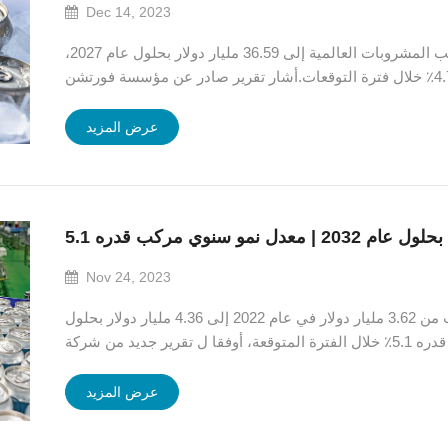
Dec 14, 2023
من المتوقع أن يصل حجم سوق علب المشروبات العالمية إلى 36.59 مليار دولار بحلول عام 2027،
مسجلاً معدل نمو سنوي مركب قدره 4.7٪ خلال فترة التوقعات.أشار تقرير صادر عن مؤسسة فورتشن
شروبات الكحولية في البلدان النامية والمحافظة يمكن أن يدفع
في الوقت نفسه إلى نمو صحي لهذا ال...
عرض المزيد
Nov 24, 2023
سينمو حجم السوق العالمي لطلاء العلب من 3.62 مليار دولار في عام 2022 إلى 4.36 مليار دولار بحلول
عام 2032، بمعدل نمو سنوي مركب قدره 5.1٪ خلال الفترة المتوقعة، أوفقا ل تقرير جديد من شركة
Spherical Insights & Consulting.طلاء العلب، المعروف أيضًا باسم بطانات العلب، عبارة عن مواد يتم
وضعها داخل العلب المع...
عرض المزيد