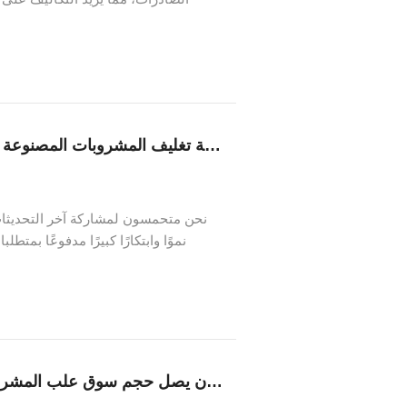
يعتمدون بشكل كبير على الألومنيوم الص
صناعة تغليف المشروبات المصنوعة من الألومنيوم تتوسع عالميا وسط متطلبات الاستدامة
نحن متحمسون لمشاركة آخر التحديثات 
نموًا وابتكارًا كبيرًا مدفوعًا بمت
الأولوية بشكل متزايد للحلول الصديق
من المتوقع أن يصل حجم سوق علب المشروبات العالمية إلى 36.59 مليار دولار بحلول عام 2027