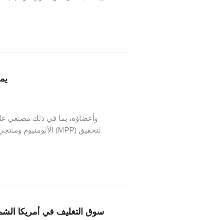
قيمة السوق 208.6
يم
الألومنيوم ومنتجي صفا
سوق التغليف في أمريكا الشمالية سيصل إلى 237.74 