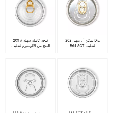
يمكن أن ينتهي 202 Dia
209 # فتحة كاملة سهلة
B64 SOT لتعليب
الفتح من الألومنيوم لتغليف
المشروبات بعلامة تبويب
المواد الغذائية
ملونة
113 SOT 46.5 مم
113 # لسان سحب حلقة