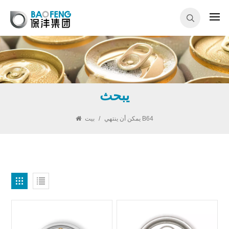
يبحث
يمكن أن ينتهي B64
/
بيت