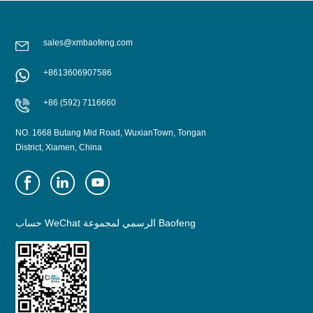
sales@xmbaofeng.com
+8613606907586
+86 (592) 7116660
NO. 1668 Butang Mid Road, WuxianTown, Tongan
District, Xiamen, China
حساب WeChat الرسمي لمجموعة Baofeng