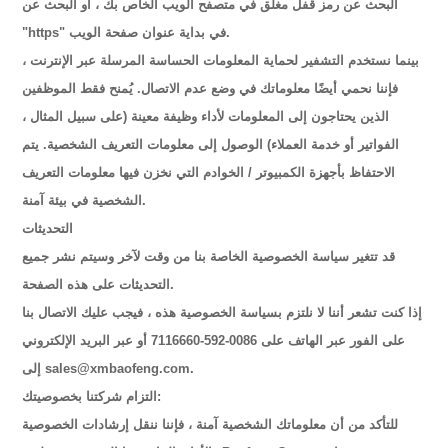
البحث عن رمز قفل مغلق في متصفح الويب الخاص بك ، أو البحث عن
"https" في بداية عنوان صفحة الويب.
بينما نستخدم التشفير لحماية المعلومات الحساسة المرسلة عبر الإنترنت ،
فإننا نحمي أيضًا معلوماتك في وضع عدم الاتصال. يُمنح فقط الموظفين
الذين يحتاجون إلى المعلومات لأداء وظيفة معينة (على سبيل المثال ،
الفواتير أو خدمة العملاء) الوصول إلى معلومات التعريف الشخصية. يتم
الاحتفاظ بأجهزة الكمبيوتر / الخوادم التي نخزن فيها معلومات التعريف
الشخصية في بيئة آمنة.
التحديثات
قد تتغير سياسة الخصوصية الخاصة بنا من وقت لآخر وسيتم نشر جميع
التحديثات على هذه الصفحة.
إذا كنت تشعر أننا لا نلتزم بسياسة الخصوصية هذه ، فيجب عليك الاتصال بنا
على الفور عبر الهاتف على 0086-592-7116660 أو عبر البريد الإلكتروني
إلى sales@xmbaofeng.com.
التزام شركتنا بخصوصيتك:
للتأكد من أن معلوماتك الشخصية آمنة ، فإننا ننقل إرشادات الخصوصية