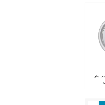
مع لسان
ن