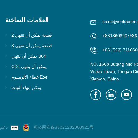
العلامات الساخنة
sales@xmbaofen
2 قطعة يمكن أن تنتهي
+8613606907586
3 قطعة يمكن أن تنتهي
+86 (592) 711666
يمكن أن ينتهي B64
NO. 1668 Butang Mid R
CDL يمكن أن ينتهي
WuxianTown, Tongan Dist
غطاء الألومنيوم Eoe
Xiamen, China
يمكن إنهاء النبات
© 2026 Xiamen Baofeng Group Co.,LTD. IPv6 دعم الشبكة
闽公网安备35021202000921号