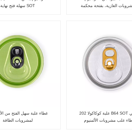
روبات الغازية، بفتحة محكمة
سهلة فتح نهاية SOT
الإغلاق
علبة كوكاكولا 202 B64 SOT تغطي
غطاء علبة سهل الفتح من الأل
اء علب مشروبات الألمنيوم
لمشروبات الطاقة