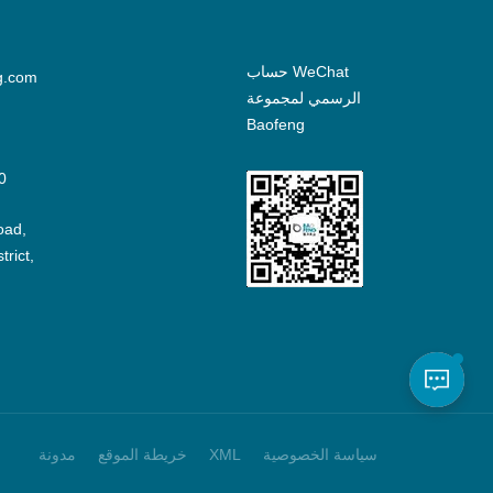
حساب WeChat
g.com
الرسمي لمجموعة
Baofeng
0
oad,
rict,
سياسة الخصوصية
XML
خريطة الموقع
مدونة