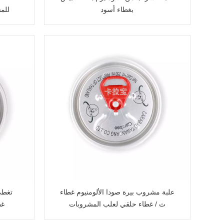
بغطاء أسود
للمش
علبة مشروب بيرة صودا الألومنيوم غطاء
ث / غطاء حلقي لعلب المشروبات
غط