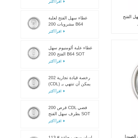
LOE
اقرأ أكثر
ل الفتح
غطاء سهل الفتح لعلبة
مشروبات 200 B64
RPT SOE فضي
اقرأ أكثر
غطاء علبة ألومنيوم سهل
الفتح 200 B64 SOT
LOE
اقرأ أكثر
202 رخصة قيادة تجارية
(CDL) يمكن أن تنتهي بـ
SOT LOE فضي خفيف
اقرأ أكثر
الوزن EOE
200 قرص CDL فضي
بطرف سهل الفتح SOT
LOE إيبوكسي
اقرأ أكثر
 الصودا
113 # لسان سحب حلقة