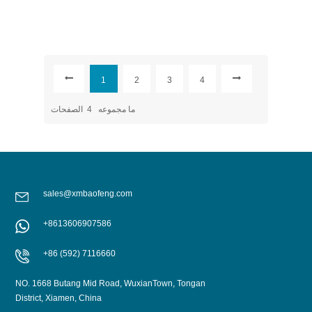
1
2
3
4
ما مجموعه
4
الصفحات
sales@xmbaofeng.com
+8613606907586
+86 (592) 7116660
NO. 1668 Butang Mid Road, WuxianTown, Tongan
District, Xiamen, China