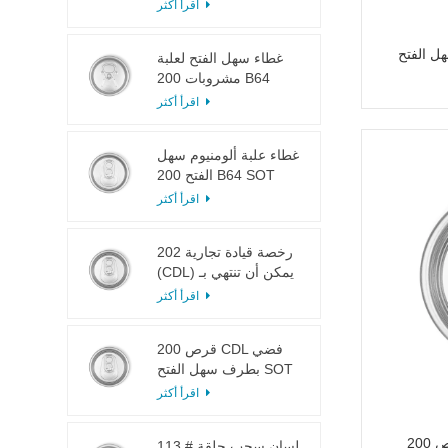
LOE
اقرأ أكثر
 RPT SOE سعة
غطاء سهل الفتح لعلبة
مشروبات 200 B64
RPT SOE فضي
اقرأ أكثر
غطاء علبة ألومنيوم سهل
الفتح 200 B64 SOT
LOE
اقرأ أكثر
202 رخصة قيادة تجارية
(CDL) يمكن أن تنتهي بـ
SOT LOE فضي خفيف
اقرأ أكثر
الوزن EOE
200 قرص CDL فضي
بطرف سهل الفتح SOT
LOE إيبوكسي
اقرأ أكثر
200 قرص CDL فضي بطرف سهل
113 # لسان سحب حلقة