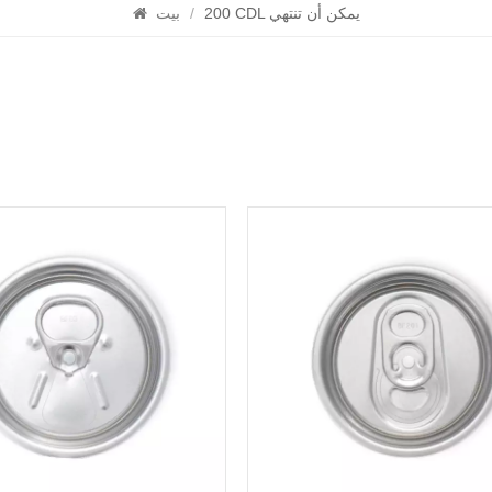
200 CDL يمكن أن تنتهي
/
بيت