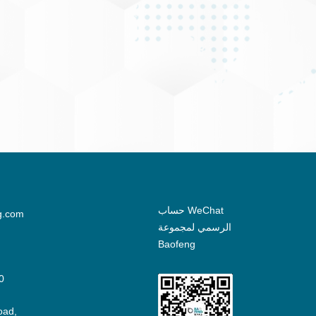
حساب WeChat
g.com
الرسمي لمجموعة
Baofeng
0
oad,