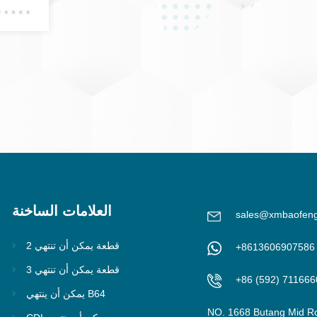
العلامات الساخنة
sales@xmbaofen
2 قطعة يمكن أن تنتهي
+8613606907586
3 قطعة يمكن أن تنتهي
+86 (592) 711666
يمكن أن ينتهي B64
NO. 1668 Butang Mid R