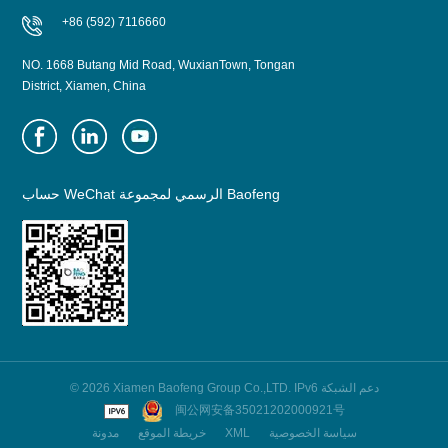
+86 (592) 7116660
NO. 1668 Butang Mid Road, WuxianTown, Tongan
District, Xiamen, China
حساب WeChat الرسمي لمجموعة Baofeng
© 2026 Xiamen Baofeng Group Co.,LTD. IPv6 دعم الشبكة
闽公网安备35021202000921号
سياسة الخصوصية
XML
خريطة الموقع
مدونة