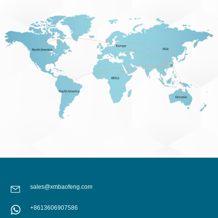
sales@xmbaofeng.com
+8613606907586