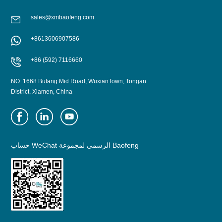
sales@xmbaofeng.com
+8613606907586
+86 (592) 7116660
NO. 1668 Butang Mid Road, WuxianTown, Tongan
District, Xiamen, China
حساب WeChat الرسمي لمجموعة Baofeng