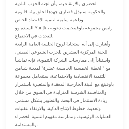
الحضري والارتقاء به، وأن لجنة الحزب البلدية
والحكومة ستبذل قصارى جهدها لخلق بيئة قانونية
وداعمة سليمة لتنمية الاقتصاد الخاص.
السيدة وو Yunjia، رئيس
مجموعة باوفينج
تمت دعوته
للتحدث في الاجتماع.
وأشارت إلى أنه استجابةً لروح الجلسة العامة الرابعة
للجنة المركزية العشرين للحزب الشيوعي الصيني،
واستناداً إلى ممارسات الشركة التنموية، فإنه تماشياً
مع "الخطة الخمسية الخامسة عشرة" لمدينة شيامن
للتنمية الاقتصادية والاجتماعية، ستتعامل مجموعة
باوفينغ مع البيئة الخارجية المعقدة والمتغيرة باستمرار
والمنافسة الشرسة المتزايدة في السوق من خلال
زيادة الاستثمار في البحث والتطوير بشكل مستمر،
وتحديث خطوط الإنتاج الذكية، والارتقاء بتقنيات
العمليات الرئيسية، وممارسة مفهوم التنمية الخضراء
والمستدامة.