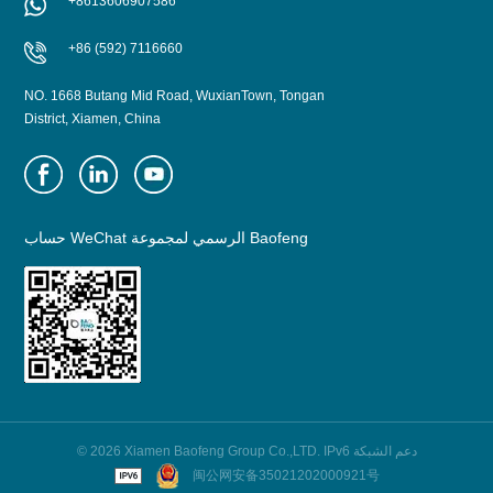
+8613606907586
+86 (592) 7116660
NO. 1668 Butang Mid Road, WuxianTown, Tongan
District, Xiamen, China
حساب WeChat الرسمي لمجموعة Baofeng
© 2026 Xiamen Baofeng Group Co.,LTD. IPv6 دعم الشبكة
闽公网安备35021202000921号