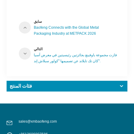
سابق
Baofeng Connects with the Global Metal
Packaging Industry at METPACK 2026
التالي
فازت مجموعة باوفينغ بجائزتين رئيسيتين في معرض آسيا
كان تك تايلاند عن تصميمها "كولور سبلاش إند".
فئات المنتج
sales@xmbaofeng.com