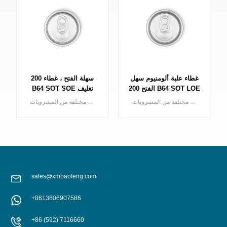
غطاء علبة ألومنيوم سهل
سهلة الفتح ، غطاء 200
الفتح 200 B64 SOT LOE
B64 SOT SOE تغليف
معدني
غطاء علبة ألومنيوم سهل الفتح بقطر 200 مم لعلبة مشروبات مكونة من قطعتين، مناسب لأنواع مختلفة من المشروبات
يمكن استخدام غطاء من الألمنيوم 200 ديا سهل الفتح (فتحة قياسية / صغيرة) لـ 2 قطعة في أنواع مختلفة من المشروبات
sales@xmbaofeng.com
+8613606907586
يتعلم أكثر
يتعلم أكثر
+86 (592) 7116660