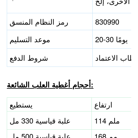
830990
رمز النظام المنسق
20-30 يومًا
موعد التسليم
طاب الاعتماد
شروط الدفع
أحجام أغطية العلب الشائعة:
ارتفاع
يستطيع
114 ملم
علبة قياسية 330 مل
168 مم
علبة قياسية 500 مل