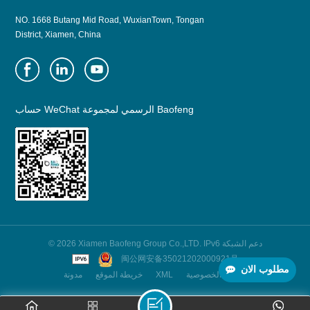
NO. 1668 Butang Mid Road, WuxianTown, Tongan
District, Xiamen, China
حساب WeChat الرسمي لمجموعة Baofeng
© 2026 Xiamen Baofeng Group Co.,LTD. IPv6 دعم الشبكة
闽公网安备35021202000921号
مطلوب الان
سياسة الخصوصية
XML
خريطة الموقع
مدونة