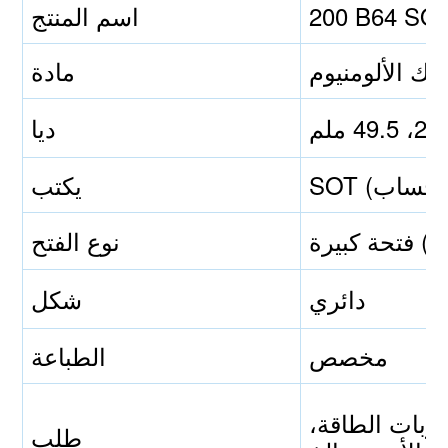
اسم المنتج
ئك الألومنيوم
مادة
ديا
يكتب
ة (LOE)
نوع الفتح
دائري
شكل
مخصص
الطباعة
روبات الطاقة،
طلب