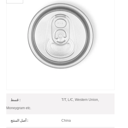
غطاء علبة ألومنيوم سهل الفتح 200
B64 SOT LOE
غطاء علبة ألومنيوم سهل الفتح بقطر 200 مم لعلبة مشروبات مكونة من
قطعتين، مناسب لأنواع مختلفة من المشروبات
200 B64 SOT LOE Can Lid for 2pc
رقم الصنف :
Can
1*20GP
النظام (موك) :
T/T, L/C, Western Union,
قسط :
Moneygram etc.
China
أصل المنتج :