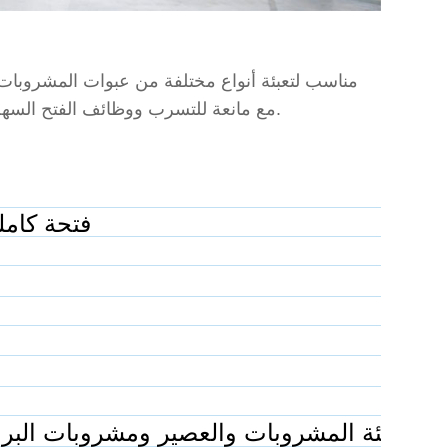
مع مانعة للتسرب ووظائف الفتح السهل ، وهو أمر مرحب به للغاية في صناعة تغليف المواد الغذائية والمشروبات.
209 # فتحة ك
تعبئة المشروبات والعصير ومشروبات البروتين والقهوة وما إلى ذلك.