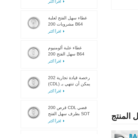
LOE
اقرأ أكثر
غطاء سهل الفتح لعلبة
مشروبات 200 B64
RPT SOE فضي
اقرأ أكثر
غطاء علبة ألومنيوم
سهل الفتح 200 B64
SOT LOE
اقرأ أكثر
202 رخصة قيادة تجارية
(CDL) يمكن أن تنتهي بـ
SOT LOE فضي خفيف
اقرأ أكثر
الوزن EOE
200 قرص CDL فضي
بطرف سهل الفتح SOT
 المنتج
LOE إيبوكسي
اقرأ أكثر
113 # لسان سحب