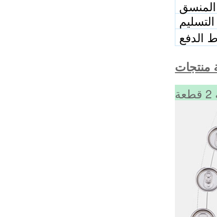
المنسق
التسليم
 الدفع
ة