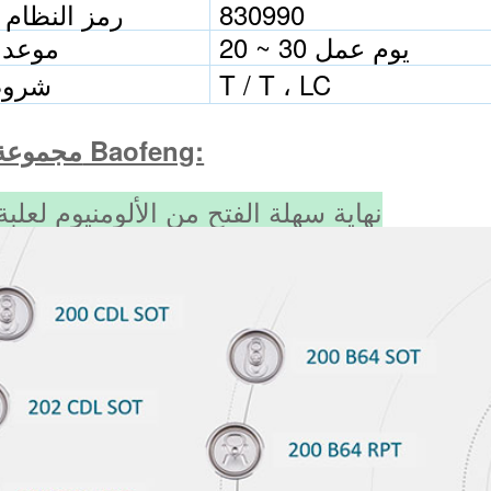
830990
رمز النظام 
20 ~ 30 يوم عمل
موعد 
T / T ، LC
شروط
مجموعة منتجات Baofeng:
نهاية سهلة الفتح من الألومنيوم لعلبة 2 قطع