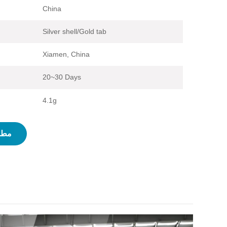
China
Silver shell/Gold tab
Xiamen, China
20~30 Days
4.1g
مطل