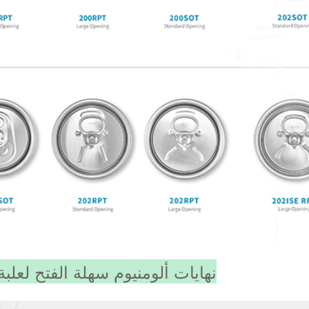
نهايات ألومنيوم سهلة الفتح لعلبة 3 قطع