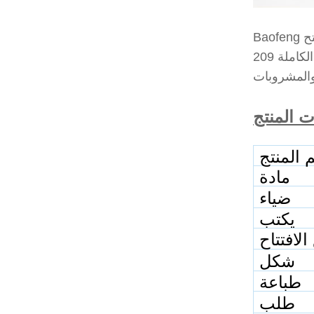
والأطعمة (العصيدة)
209
 المنتج
مادة
ضياء
يكتب
الافتتاح
شكل
طباعة
طلب