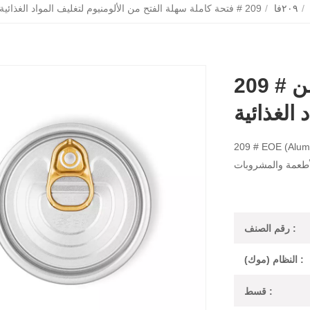
/
٢٠٩فا
/
209 # فتحة كاملة سهلة الفتح من الألومنيوم لتغليف المواد الغذائية
209 # فتحة كاملة سهلة الفتح من
 الغذائية
وع الفتحة الكاملة (FA) مناسب لعلبة 3 قطع من
رقم الصنف :
النظام (موك) :
قسط :