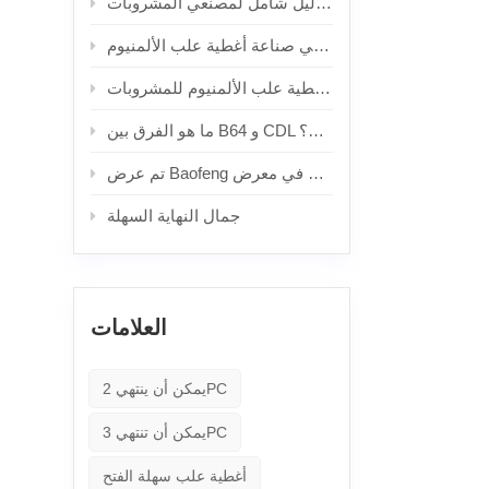
غطاء علبة المشروبات المكون من قطعتين مقابل غطاء علبة المشروبات المكون من ثلاث قطع: ما الفرق؟ - دليل شامل لمصنعي المشروبات
الابتكار والاستدامة يقودان النمو في صناعة أغطية علب الألمنيوم
كشف النقاب عن آخر الأخبار في صناعة أغطية علب الألمنيوم للمشروبات
ما هو الفرق بين B64 و CDL يمكن أن ينتهي؟
تم عرض Baofeng في معرض METPACK 2023.
جمال النهاية السهلة
العلامات
يمكن أن ينتهي 2PC
يمكن أن تنتهي 3PC
أغطية علب سهلة الفتح