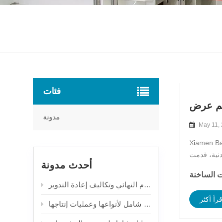
فئات
مدونة
May 11,
تم عرضها مؤخرًا في معرض METPACK 2023
Ba لكشف النقاب عن
أحدث مدونة
قرأ أكثر
التكنولوجيا الخفية وراء أغطية العلب: دليل شامل لأنواعها وعمليات إنتاجها