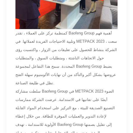
كمنظمة تركز على العملاء ، تقدر Baofeng Group أهمية فهم
وتلبية الاحتياجات الفريدة لعملائها. في METPACK 2023 ، سعت
الشركة بنشاط للحصول على تعليقات من الزوار ، واكتسبت رؤى
حول الاتجاهات الناشئة ، ومتطلبات السوق ، والمتطلبات
المحددة. سمح هذا التفاعل لمجموعة Baofeng Group بضبط
عروضها بشكل أكبر والتأكد من أن نهايات الألومنيوم سهلة الفتح
تظل في طليعة الصناعة.
سلطت مشاركة Baofeng Group في METPACK 2023 الضوء
أيضًا على تفانيها في الاستدامة. عرضت الشركة ممارسات
التصنيع الصديقة للبيئة ، مع التركيز على استخدام المواد القابلة
لإعادة التدوير والعمليات الموفرة للطاقة. من خلال إعطاء
الأولوية للاستدامة ، تهدف Baofeng Group إلى تقليل بصمتها
البيئية مع تزويد العملاء بحلول تغليف مبتكرة ومسؤولة.