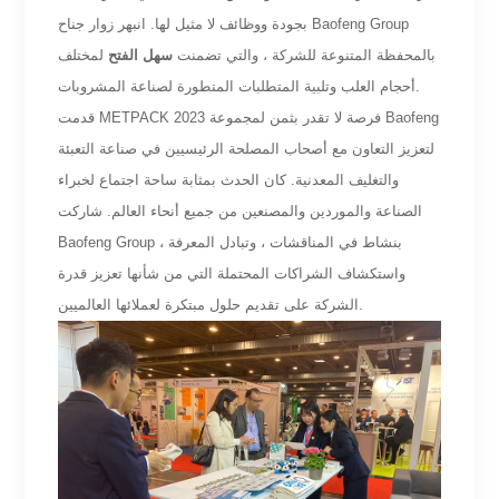
بجودة ووظائف لا مثيل لها. انبهر زوار جناح Baofeng Group
بالمحفظة المتنوعة للشركة ، والتي تضمنت
سهل الفتح
لمختلف
أحجام العلب وتلبية المتطلبات المتطورة لصناعة المشروبات.
قدمت METPACK 2023 فرصة لا تقدر بثمن لمجموعة Baofeng
لتعزيز التعاون مع أصحاب المصلحة الرئيسيين في صناعة التعبئة
والتغليف المعدنية. كان الحدث بمثابة ساحة اجتماع لخبراء
الصناعة والموردين والمصنعين من جميع أنحاء العالم. شاركت
Baofeng Group بنشاط في المناقشات ، وتبادل المعرفة ،
واستكشاف الشراكات المحتملة التي من شأنها تعزيز قدرة
الشركة على تقديم حلول مبتكرة لعملائها العالميين.