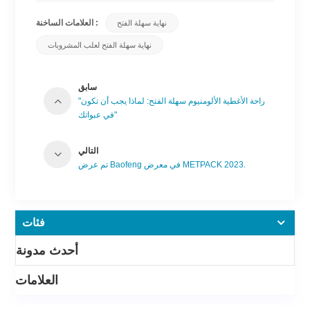
العلامات الساخنة :
نهاية سهلة الفتح
نهاية سهلة الفتح لعلب المشروبات
سابق
"راحة الأغطية الألومنيوم سهلة الفتح: لماذا يجب أن تكون
في عبواتك"
التالي
تم عرض Baofeng في معرض METPACK 2023.
فئات
أحدث مدونة
العلامات