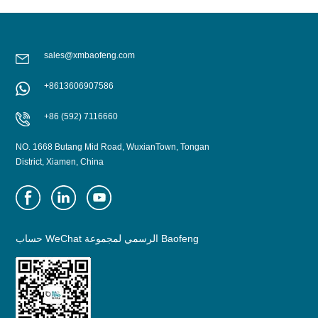
sales@xmbaofeng.com
+8613606907586
+86 (592) 7116660
NO. 1668 Butang Mid Road, WuxianTown, Tongan
District, Xiamen, China
حساب WeChat الرسمي لمجموعة Baofeng