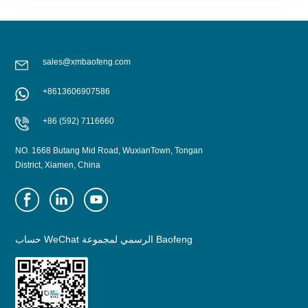
sales@xmbaofeng.com
+8613606907586
+86 (592) 7116660
NO. 1668 Butang Mid Road, WuxianTown, Tongan
District, Xiamen, China
حساب WeChat الرسمي لمجموعة Baofeng