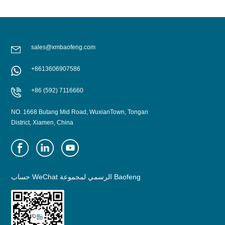
sales@xmbaofeng.com
+8613606907586
+86 (592) 7116660
NO. 1668 Butang Mid Road, WuxianTown, Tongan
District, Xiamen, China
حساب WeChat الرسمي لمجموعة Baofeng