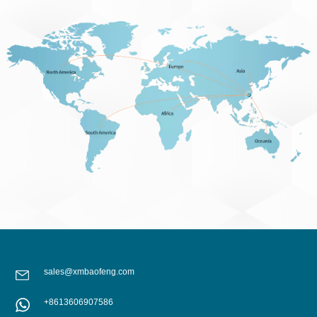
sales@xmbaofeng.com
+8613606907586