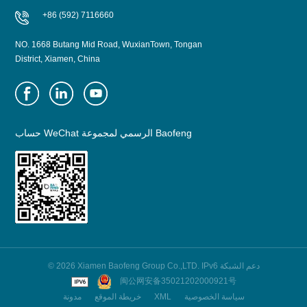
+86 (592) 7116660
NO. 1668 Butang Mid Road, WuxianTown, Tongan
District, Xiamen, China
حساب WeChat الرسمي لمجموعة Baofeng
© 2026 Xiamen Baofeng Group Co.,LTD. IPv6 دعم الشبكة
闽公网安备35021202000921号
مدونة
خريطة الموقع
XML
سياسة الخصوصية