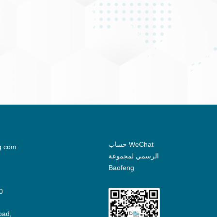
حساب WeChat
g.com
الرسمي لمجموعة
Baofeng
0
oad,