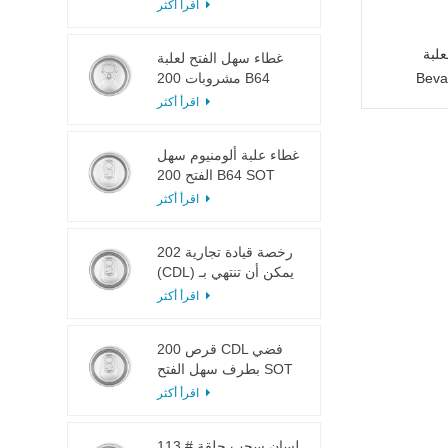
LOE
اقرأ أكثر
لبة
غطاء سهل الفتح لعلبة
Beva
مشروبات 200 B64
RPT SOE فضي
اقرأ أكثر
غطاء علبة ألومنيوم سهل
الفتح 200 B64 SOT
LOE
اقرأ أكثر
202 رخصة قيادة تجارية
(CDL) يمكن أن تنتهي بـ
SOT LOE فضي خفيف
اقرأ أكثر
الوزن EOE
200 قرص CDL فضي
بطرف سهل الفتح SOT
LOE إيبوكسي
اقرأ أكثر
113 # لسان سحب حلقة