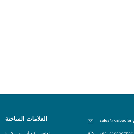
العلامات الساخنة
sales@xmbaofen
2 قطعة يمكن أن تنتهي
+8613606907586