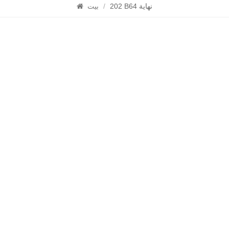
202 B64 نهاية
/
بيت