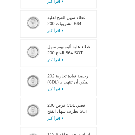
LOE
اقرأ أكثر
غطاء سهل الفتح لعلبة
مشروبات 200 B64
RPT SOE فضي
اقرأ أكثر
غطاء علبة ألومنيوم سهل
الفتح 200 B64 SOT
LOE
اقرأ أكثر
202 رخصة قيادة تجارية
(CDL) يمكن أن تنتهي بـ
SOT LOE فضي خفيف
اقرأ أكثر
الوزن EOE
200 قرص CDL فضي
بطرف سهل الفتح SOT
LOE إيبوكسي
اقرأ أكثر
113 # لسان سحب حلقة