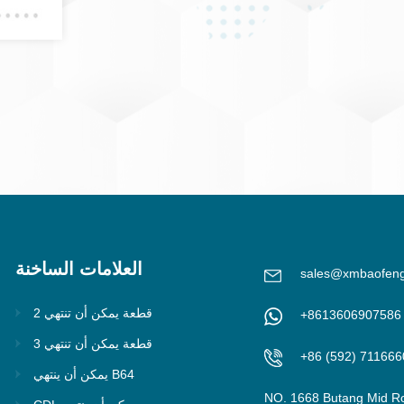
العلامات الساخنة
sales@xmbaofen
2 قطعة يمكن أن تنتهي
+8613606907586
3 قطعة يمكن أن تنتهي
+86 (592) 711666
يمكن أن ينتهي B64
NO. 1668 Butang Mid R