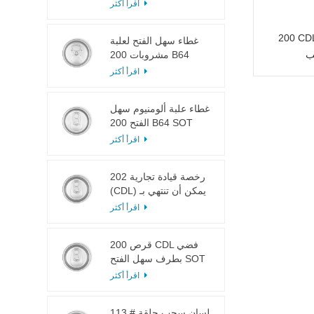
LOE
اقرأ أكثر
CDL فتحة
غطاء سهل الفتح لعلبة
ب
مشروبات 200 B64
RPT SOE فضي
اقرأ أكثر
غطاء علبة ألومنيوم سهل
الفتح 200 B64 SOT
LOE
اقرأ أكثر
202 رخصة قيادة تجارية
(CDL) يمكن أن تنتهي بـ
SOT LOE فضي خفيف
اقرأ أكثر
الوزن EOE
200 قرص CDL فضي
بطرف سهل الفتح SOT
LOE إيبوكسي
اقرأ أكثر
113 # لسان سحب حلقة