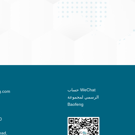
حساب WeChat
g.com
الرسمي لمجموعة
Baofeng
0
oad,