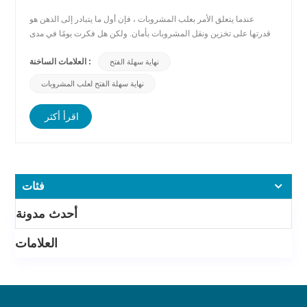
عندما يتعلق الأمر بعلب المشروبات ، فإن أول ما يتبادر إلى الذهن هو
قدرتها على تخزين ونقل المشروبات بأمان. ولكن هل فكرت يومًا في مدى
أهمية آلية الفتح لعلبة المشروبات؟ قد يبدو الأمر وكأنه تفصيل صغير ، لكن
العلامات الساخنة :
نهاية سهلة الفتح
طريقة فتح العلبة يمكن أن تؤثر بشكل كبير على تجربة المستخدم. في
منشور المدونة هذا ، سنناقش أهمية مل...
نهاية سهلة الفتح لعلب المشروبات
اقرأ أكثر
فئات
أحدث مدونة
العلامات