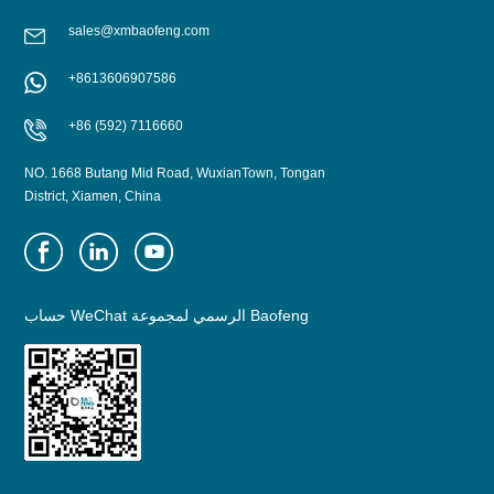
sales@xmbaofeng.com
+8613606907586
+86 (592) 7116660
NO. 1668 Butang Mid Road, WuxianTown, Tongan
District, Xiamen, China
حساب WeChat الرسمي لمجموعة Baofeng