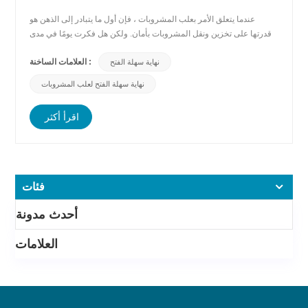
عندما يتعلق الأمر بعلب المشروبات ، فإن أول ما يتبادر إلى الذهن هو
قدرتها على تخزين ونقل المشروبات بأمان. ولكن هل فكرت يومًا في مدى
أهمية آلية الفتح لعلبة المشروبات؟ قد يبدو الأمر وكأنه تفصيل صغير ، لكن
العلامات الساخنة :
نهاية سهلة الفتح
طريقة فتح العلبة يمكن أن تؤثر بشكل كبير على تجربة المستخدم. في
منشور المدونة هذا ، سنناقش أهمية مل...
نهاية سهلة الفتح لعلب المشروبات
اقرأ أكثر
فئات
أحدث مدونة
العلامات