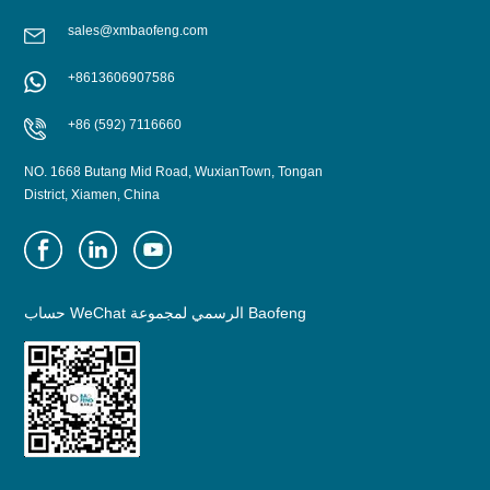
sales@xmbaofeng.com
+8613606907586
+86 (592) 7116660
NO. 1668 Butang Mid Road, WuxianTown, Tongan
District, Xiamen, China
حساب WeChat الرسمي لمجموعة Baofeng