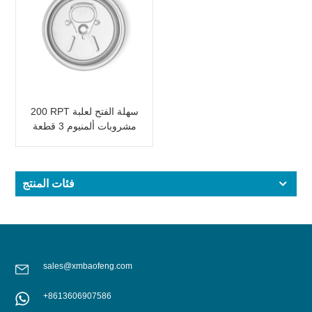
200 RPT سهلة الفتح لعلبة
مشروبات ألمنيوم 3 قطعة
فئات المنتج
sales@xmbaofeng.com
+8613606907586