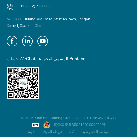
+86 (592) 7116660
NO. 1668 Butang Mid Road, WuxianTown, Tongan
District, Xiamen, China
حساب WeChat الرسمي لمجموعة Baofeng
© 2026 Xiamen Baofeng Group Co.,LTD. IPv6 دعم الشبكة
闽公网安备35021202000921号
سياسة الخصوصية
XML
خريطة الموقع
مدونة