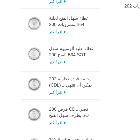
LOE
اقرأ أكثر
غطاء سهل الفتح للمشروبات 202 B64
غطاء سهل الفتح لعلبة
مشروبات 200 B64
RPT SOE فضي
اقرأ أكثر
غطاء علبة ألومنيوم سهل
الفتح 200 B64 SOT
LOE
اقرأ أكثر
202 رخصة قيادة تجارية
(CDL) يمكن أن تنتهي بـ
SOT LOE فضي خفيف
اقرأ أكثر
الوزن EOE
200 قرص CDL فضي
بطرف سهل الفتح SOT
LOE إيبوكسي
اقرأ أكثر
113 # لسان سحب حلقة