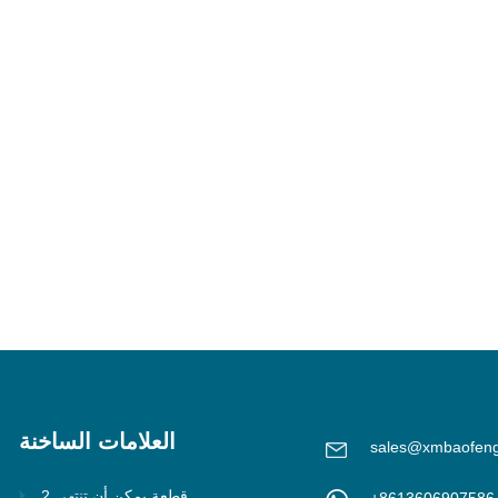
العلامات الساخنة
sales@xmbaofen
2 قطعة يمكن أن تنتهي
+8613606907586