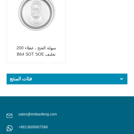
سهلة الفتح ، غطاء 200
B64 SOT SOE تغليف
معدني
فئات المنتج
sales@xmbaofeng.com
+8613606907586