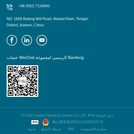
+86 (592) 7116660
NO. 1668 Butang Mid Road, WuxianTown, Tongan
District, Xiamen, China
حساب WeChat الرسمي لمجموعة Baofeng
© 2026 Xiamen Baofeng Group Co.,LTD. IPv6 دعم الشبكة
闽公网安备35021202000921号
سياسة الخصوصية
XML
خريطة الموقع
مدونة