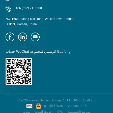
+86 (592) 7116660
NO. 1668 Butang Mid Road, WuxianTown, Tongan
District, Xiamen, China
حساب WeChat الرسمي لمجموعة Baofeng
© 2026 Xiamen Baofeng Group Co.,LTD. IPv6 دعم الشبكة
闽公网安备35021202000921号
سياسة الخصوصية
XML
خريطة الموقع
مدونة