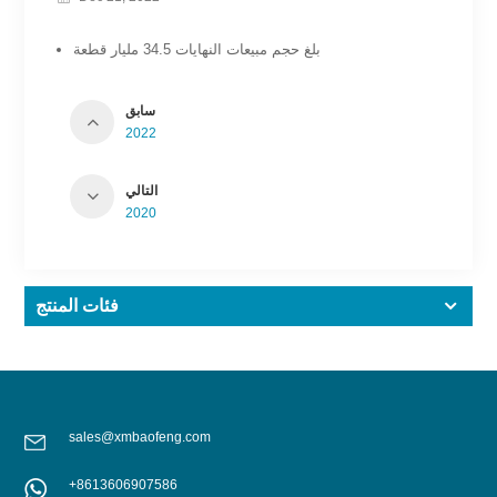
بلغ حجم مبيعات النهايات 34.5 مليار قطعة
سابق
2022
التالي
2020
فئات المنتج
sales@xmbaofeng.com
+8613606907586