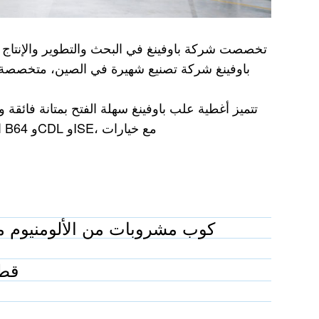
تخصصت شركة باوفينغ في البحث والتطوير والإنتاج وا
باوفينغ شركة تصنيع شهيرة في الصين، متخصصة 
تتميز أغطية علب باوفينغ سهلة الفتح بمتانة فائق
ا
كوب مشروبات من الألومنيوم م
00/202/206/209