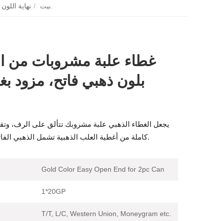
غطاء علبة مشروبات من الألومنيوم بلون ذهبي فاتح، مزود بغطاء قابل للفتح.
بيت
/
نهاية اللون 
غطاء علبة مشروبات من ال
بلون ذهبي فاتح، مزود بغ
يجعل الغطاء الذهبي علبة مشروبك تتألق على الرف، وتق
كاملة من أغطية العلب الذهبية تشمل الذهبي الفاتح والذهبي الداكن.
Gold Color Easy Open End for 2pc Can
1*20GP
T/T, L/C, Western Union, Moneygram etc.