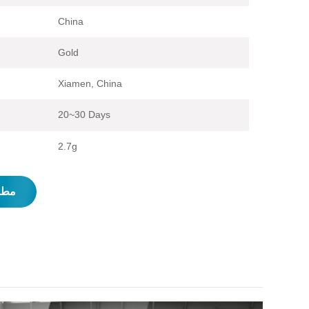
China
Gold
Xiamen, China
20~30 Days
2.7g
مطل