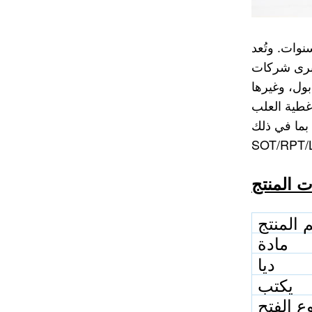
وات. وتُعد
كبرى شركات
غطية العلب
ISE، مع خيارات
 المنتج
مادة
ديا
يكتب
ع الفتح