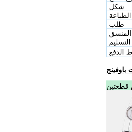
شكل
الطباعة
طلب
المنسق
التسليم
 الدفع
 قطعتين