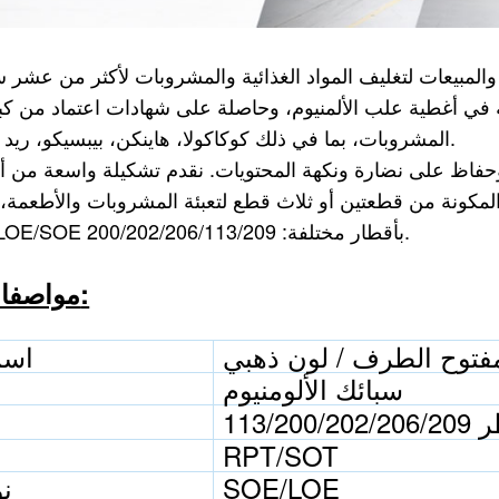
لمبيعات لتغليف المواد الغذائية والمشروبات لأكثر من عشر سن
في أغطية علب الألمنيوم، وحاصلة على شهادات اعتماد من 
المشروبات، بما في ذلك كوكاكولا، هاينكن، بيبسيكو، ريد بول، وغيرها.
ة وحفاظ على نضارة ونكهة المحتويات. نقدم تشكيلة واسعة من أ
لمكونة من قطعتين أو ثلاث قطع لتعبئة المشروبات والأطعمة، بما في ذلك B64 وCDL و
SOT/RPT/LOE/SOE بأقطار مختلفة: 200/202/206/113/209.
مواصفات المنتج:
فتوح الطرف / لون ذهبي
اسم
سبائك الألومنيوم
113/2 قطر
RPT/SOT
SOE/LOE
نو