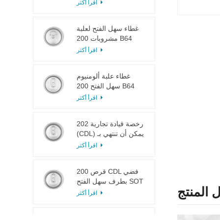
LOE
اقرأ أكثر
غطاء سهل الفتح لعلبة
مشروبات 200 B64
RPT SOE فضي
اقرأ أكثر
غطاء علبة ألومنيوم
سهل الفتح 200 B64
SOT LOE
اقرأ أكثر
202 رخصة قيادة تجارية
(CDL) يمكن أن تنتهي بـ
SOT LOE فضي خفيف
اقرأ أكثر
الوزن EOE
200 قرص CDL فضي
بطرف سهل الفتح SOT
 المنتج
LOE إيبوكسي
اقرأ أكثر
113 # لسان سحب