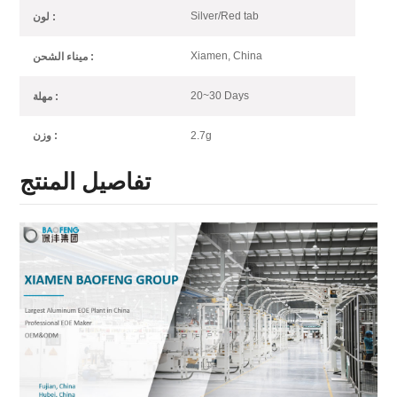
Silver/Red tab
لون :
Xiamen, China
ميناء الشحن :
20~30 Days
مهلة :
2.7g
وزن :
تفاصيل المنتج