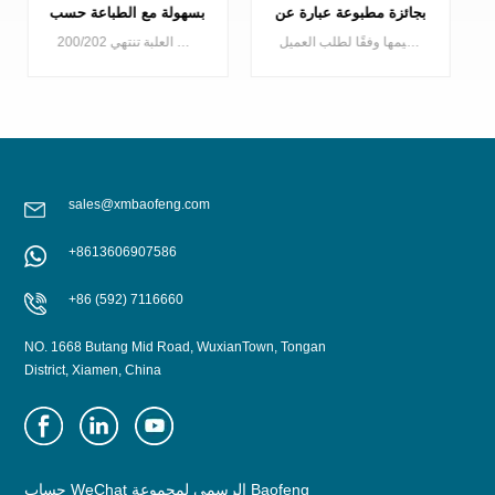
التبويب Ring Pull
بجائزة مطبوعة عبارة عن
بالجائزة الترويجية
بيرة / مشروب طاقة
أغطية الجوائز هي طريقة ترويج جيدة لمصنعي المشروبات ، ويمكننا عمل التصميمات وفقًا لطلب العميل
تُعدّ أغطية الجوائز وسيلة ترويجية جيدة لمصنعي المشروبات، ويمكننا تصميمها وفقًا لطلب العميل.
sales@xmbaofeng.com
+8613606907586
يتعلم أكثر
يتعلم أكثر
+86 (592) 7116660
NO. 1668 Butang Mid Road, WuxianTown, Tongan
District, Xiamen, China
حساب WeChat الرسمي لمجموعة Baofeng