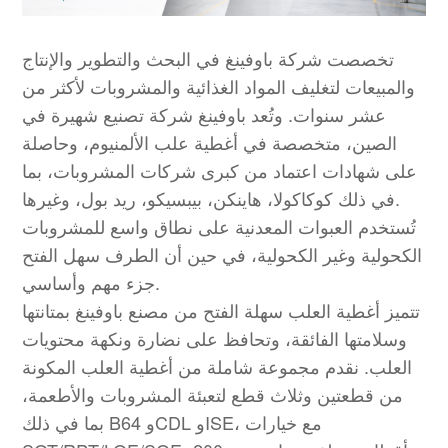
تخصصت شركة باوفينغ في البحث والتطوير والإنتاج
والمبيعات لتغليف المواد الغذائية والمشروبات لأكثر من
عشر سنوات. وتُعد باوفينغ شركة تصنيع شهيرة في
الصين، متخصصة في أغطية علب الألمنيوم، وحاصلة
على شهادات اعتماد من كبرى شركات المشروبات، بما
في ذلك كوكاكولا، هاينكن، بيبسيكو، ريد بول، وغيرها.
تُستخدم العبوات المعدنية على نطاق واسع للمشروبات
الكحولية وغير الكحولية، في حين أن الطرف سهل الفتح
جزء مهم وأساسي.
تتميز أغطية العلب سهلة الفتح من مصنع باوفينغ بمتانتها
وسلامتها الفائقة، وتحافظ على نضارة ونكهة محتويات
العلب. نقدم مجموعة شاملة من أغطية العلب المكونة
من قطعتين وثلاث قطع لتعبئة المشروبات والأطعمة،
بما في ذلك B64 وCDL وISE، مع خيارات