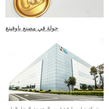
جولة في مصنع باوفينغ
شركة شيامن باوفنغ غروب المحدودة، المشار إليها