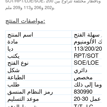
SOT/RPT/LOE/SOE، وبأقطار مختلفة تتراوح بين 200
و202 و206 و113 و209 ملم.
مواصفات المنتج:
ع سهلة الفتح
اسم المنتج
ئك الألومنيوم
مادة
ديا
RPT/SOT
يكتب
SOE/LOE
نوع الفتح
دائري
شكل
مخصص
الطباعة
طلب
830990
رمز النظام المنسق
20 يوم عمل
موعد التسليم
T/T، LC
شروط الدفع