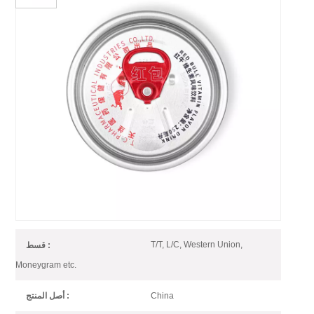
أغطية علب ريد بول المصنوعة من
الألومنيوم لتعبئة المشروبات
يمكننا إضافة شعار مخصص أو أي طباعة مطلوبة على أغطية العلب
200/202/SOT/RPT/SOE/LOE
Printed Can Ends for Aluminum
رقم الصنف :
Beverage Can
1*20GP
النظام (موك) :
T/T, L/C, Western Union,
قسط :
Moneygram etc.
China
أصل المنتج :