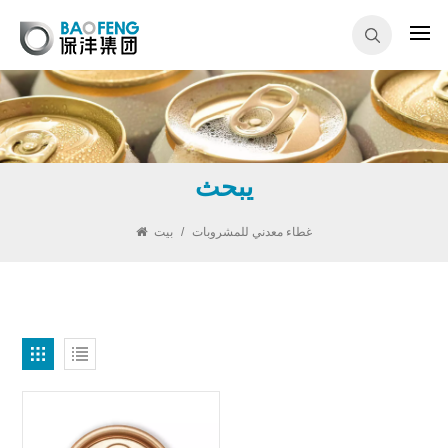
يبحث
غطاء معدني للمشروبات
/
بيت