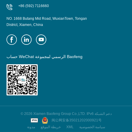
+86 (592) 7116660
NO. 1668 Butang Mid Road, WuxianTown, Tongan
District, Xiamen, China
حساب WeChat الرسمي لمجموعة Baofeng
© 2026 Xiamen Baofeng Group Co.,LTD. IPv6 دعم الشبكة
闽公网安备35021202000921号
سياسة الخصوصية
XML
خريطة الموقع
مدونة