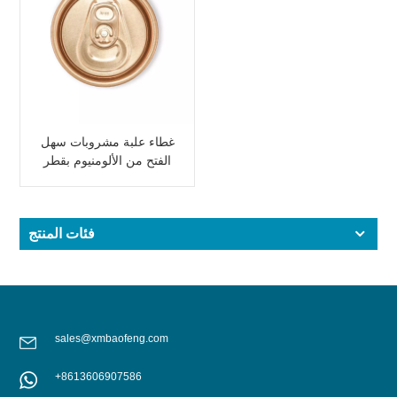
غطاء علبة مشروبات سهل
الفتح من الألومنيوم بقطر
202 مم، لون ذهبي وردي
فئات المنتج
sales@xmbaofeng.com
+8613606907586