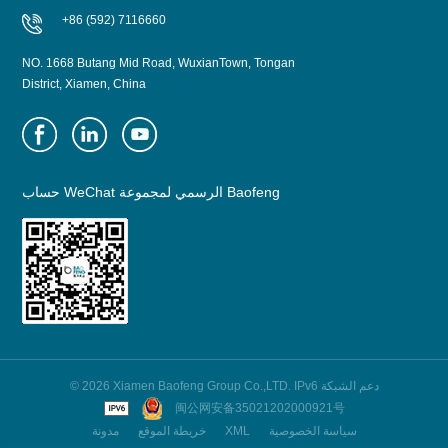
+86 (592) 7116660
NO. 1668 Butang Mid Road, WuxianTown, Tongan
District, Xiamen, China
حساب WeChat الرسمي لمجموعة Baofeng
© 2026 Xiamen Baofeng Group Co.,LTD. IPv6 دعم الشبكة
闽公网安备35021202000921号
سياسة الخصوصية
XML
خريطة الموقع
مدونة