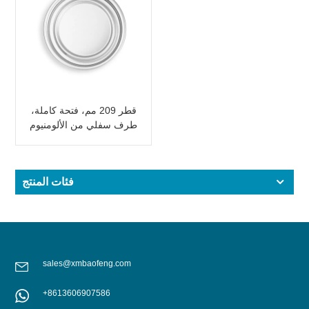
قطر 209 مم، فتحة كاملة،
طرف سفلي من الألومنيوم
لتغليف المواد الغذائية
فئات المنتج
sales@xmbaofeng.com
+8613606907586