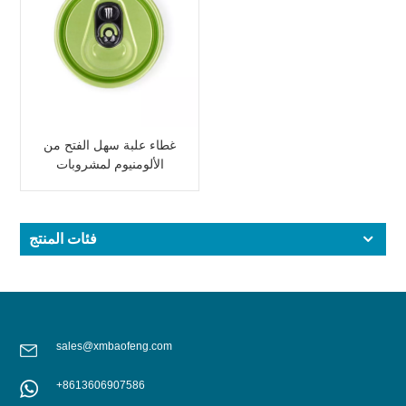
غطاء علبة سهل الفتح من
الألومنيوم لمشروبات
الطاقة
فئات المنتج
sales@xmbaofeng.com
+8613606907586