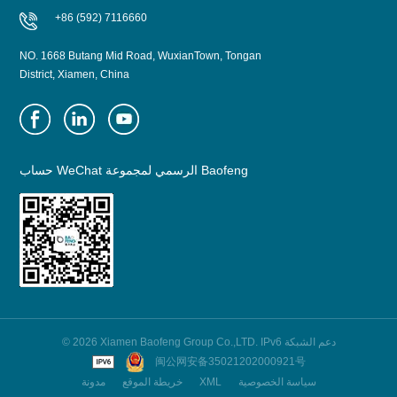
+86 (592) 7116660
NO. 1668 Butang Mid Road, WuxianTown, Tongan
District, Xiamen, China
حساب WeChat الرسمي لمجموعة Baofeng
© 2026 Xiamen Baofeng Group Co.,LTD. IPv6 دعم الشبكة
闽公网安备35021202000921号
سياسة الخصوصية
XML
خريطة الموقع
مدونة