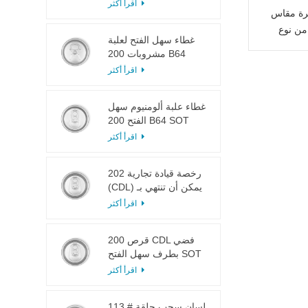
LOE
اقرأ أكثر
يرة مقاس
وع B64 RPT مع لسان
غطاء سهل الفتح لعلبة
مشروبات 200 B64
RPT SOE فضي
اقرأ أكثر
غطاء علبة ألومنيوم سهل
الفتح 200 B64 SOT
LOE
اقرأ أكثر
202 رخصة قيادة تجارية
(CDL) يمكن أن تنتهي بـ
SOT LOE فضي خفيف
اقرأ أكثر
الوزن EOE
200 قرص CDL فضي
بطرف سهل الفتح SOT
LOE إيبوكسي
اقرأ أكثر
113 # لسان سحب حلقة