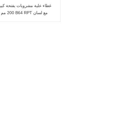
غطاء علبة مشروبات بفتحة كب
200 مم من ن
أحمر