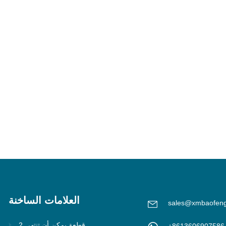
العلامات الساخنة
sales@xmbaofen
2 قطعة يمكن أن تنتهي
+8613606907586