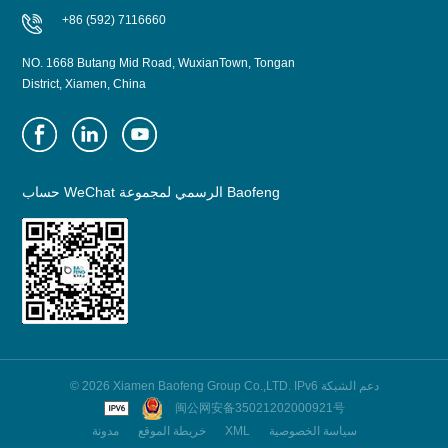
+86 (592) 7116660
NO. 1668 Butang Mid Road, WuxianTown, Tongan
District, Xiamen, China
حساب WeChat الرسمي لمجموعة Baofeng
© 2026 Xiamen Baofeng Group Co.,LTD. IPv6 دعم الشبكة
闽公网安备35021202000921号
سياسة الخصوصية
XML
خريطة الموقع
مدونة