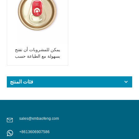
يمكن للمشروبات أن تفتح
بسهولة مع الطباعة حسب
الطلب
فئات المنتج
sales@xmbaofeng.com
+8613606907586