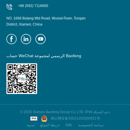
+86 (592) 7116660
NO. 1668 Butang Mid Road, WuxianTown, Tongan
District, Xiamen, China
حساب WeChat الرسمي لمجموعة Baofeng
© 2026 Xiamen Baofeng Group Co.,LTD. IPv6 دعم الشبكة
闽公网安备35021202000921号
سياسة الخصوصية
XML
خريطة الموقع
مدونة