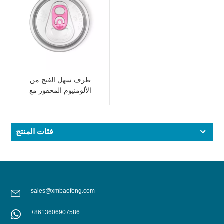
طرف سهل الفتح من
الألومنيوم المحفور مع
لسان وردي
فئات المنتج
sales@xmbaofeng.com
+8613606907586