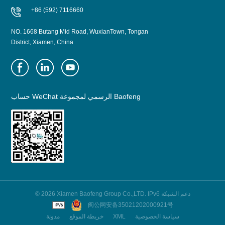
+86 (592) 7116660
NO. 1668 Butang Mid Road, WuxianTown, Tongan
District, Xiamen, China
حساب WeChat الرسمي لمجموعة Baofeng
© 2026 Xiamen Baofeng Group Co.,LTD. IPv6 دعم الشبكة
闽公网安备35021202000921号
سياسة الخصوصية
XML
خريطة الموقع
مدونة