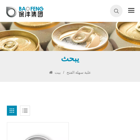
يبحث
علبة سهلة الفتح
/
بيت