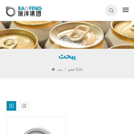
يبحث
بيت
/
عضو Eoe