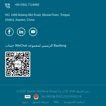
+86 (592) 7116660
NO. 1668 Butang Mid Road, WuxianTown, Tongan
District, Xiamen, China
حساب WeChat الرسمي لمجموعة Baofeng
© 2026 Xiamen Baofeng Group Co.,LTD. IPv6 دعم الشبكة
闽公网安备35021202000921号
مدونة
خريطة الموقع
XML
سياسة الخصوصية