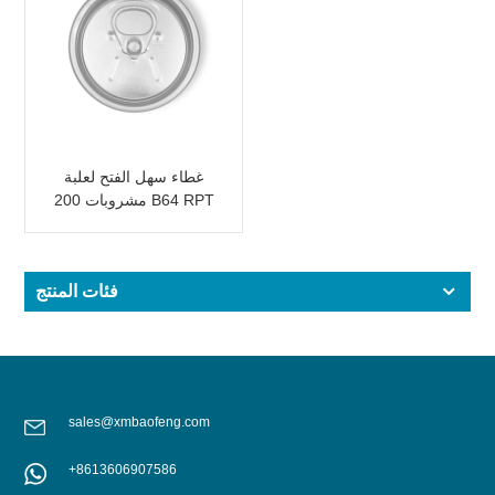
غطاء سهل الفتح لعلبة
مشروبات 200 B64 RPT
SOE فضي
فئات المنتج
sales@xmbaofeng.com
+8613606907586