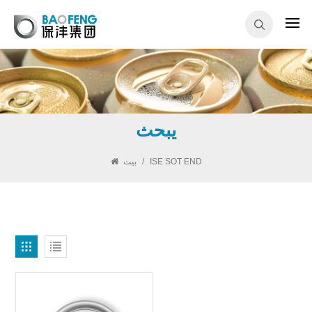
يبحث
بيت
/
ISE SOT END