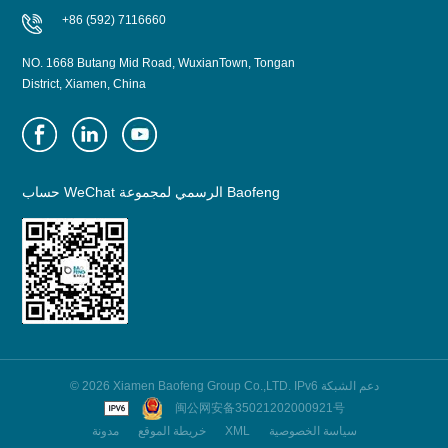
+86 (592) 7116660
NO. 1668 Butang Mid Road, WuxianTown, Tongan
District, Xiamen, China
حساب WeChat الرسمي لمجموعة Baofeng
© 2026 Xiamen Baofeng Group Co.,LTD. IPv6 دعم الشبكة
闽公网安备35021202000921号
مدونة
خريطة الموقع
XML
سياسة الخصوصية