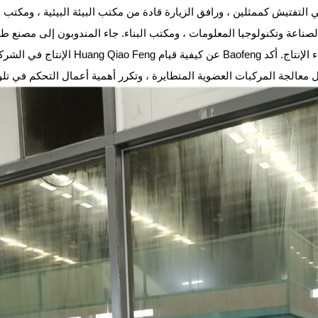
لتفتيش كممثلين ، ورافق الزيارة قادة من مكتب البيئة البيئية ، ومكتب
ة وتكنولوجيا المعلومات ، ومكتب البناء. جاء المندوبون إلى مصنع طلاء لفائف Baofeng وأ
الإنتاج في الشركة السيدة Huang Qiao Feng عن كيفية قيام Baofeng بالتحكم في تلوث ا