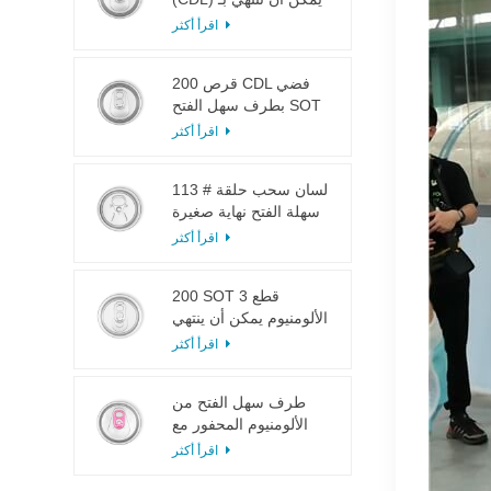
SOT LOE فضي خفيف
اقرأ أكثر
الوزن EOE
200 قرص CDL فضي
بطرف سهل الفتح SOT
LOE إيبوكسي
اقرأ أكثر
113 # لسان سحب حلقة
سهلة الفتح نهاية صغيرة
لعصير الفاكهة
اقرأ أكثر
200 SOT 3 قطع
الألومنيوم يمكن أن ينتهي
لتعليب الطعام والشراب
اقرأ أكثر
طرف سهل الفتح من
الألومنيوم المحفور مع
لسان وردي
اقرأ أكثر