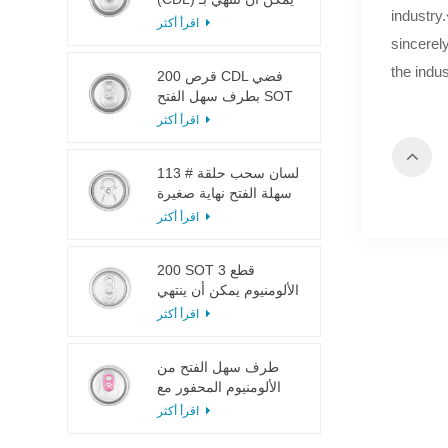
industry
SOT LOE فضي خفيف
اقرأ أكثر
الوزن EOE
sincerel
the indus
200 قرص CDL فضي
بطرف سهل الفتح SOT
LOE إيبوكسي
اقرأ أكثر
113 # لسان سحب حلقة
سهلة الفتح نهاية صغيرة
لعصير الفاكهة
اقرأ أكثر
200 SOT 3 قطع
الألومنيوم يمكن أن ينتهي
لتعليب الطعام والشراب
اقرأ أكثر
طرف سهل الفتح من
الألومنيوم المحفور مع
لسان وردي
اقرأ أكثر