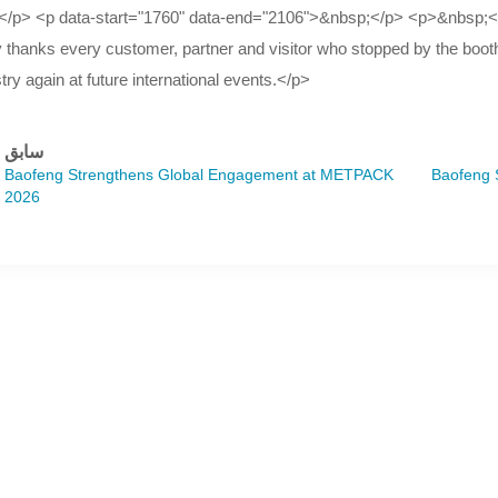
.</p> <p data-start="1760" data-end="2106">&nbsp;</p> <p>&nbsp;<
y thanks every customer, partner and visitor who stopped by the bo
try again at future international events.</p>
سابق
Baofeng Strengthens Global Engagement at METPACK
Baofeng 
2026