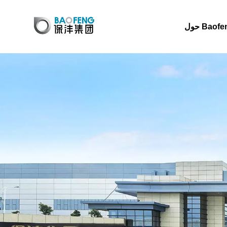
حول Baof