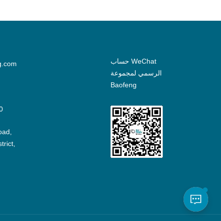
حساب WeChat
g.com
الرسمي لمجموعة
Baofeng
0
oad,
rict,