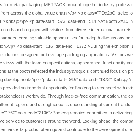
irs for metal packaging, METPACK brought together industry professi
 from across the global value chain.</p> <p class="PDq2pG_selectio
">&nbsp;</p> <p data-start="573" data-end="914">At Booth 2A19 in Ha
n ends and engaged with visitors from diverse international markets
l partners, creating valuable opportunities for in-depth discussions on
ion.</p> <p data-start="916" data-end="1372">During the exhibition,
 solutions designed for beverage packaging applications. Visitors we
 views with the team on specifications, appearance, functionality an
ons at the booth reflected the industry&rsquo;s continued focus on prod
ng development.</p> <p data-start="916" data-end="1372">&nbsp;<
o provided an important opportunity for Baofeng to reconnect with exi
 stakeholders worldwide. Through face-to-face communication, the co
ifferent regions and strengthened its understanding of current trends 
rt="1760" data-end="2106">Baofeng remains committed to delivering
ve service to customers around the world. Looking ahead, the compan
, enhance its product offerings and contribute to the development of