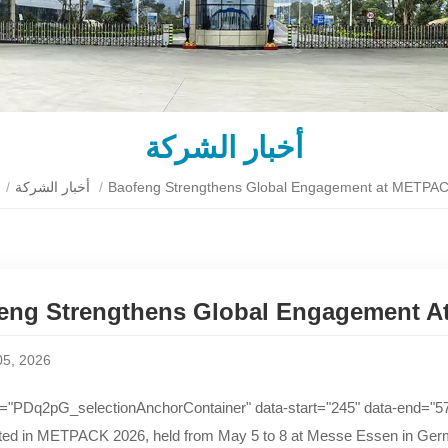
أخبار الشركة
ب
/
أخبار الشركة
/
Baofeng Strengthens Global Engagement at METPA
eng Strengthens Global Engagement 
05, 2026
="PDq2pG_selectionAnchorContainer" data-start="245" data-end="5
ated in METPACK 2026, held from May 5 to 8 at Messe Essen in Germa