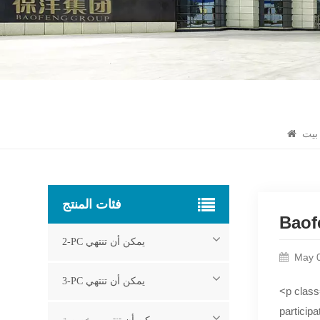
يت
فئات المنتج
Baof
2-PC يمكن أن تنتهي
May 
3-PC يمكن أن تنتهي
<p class
particip