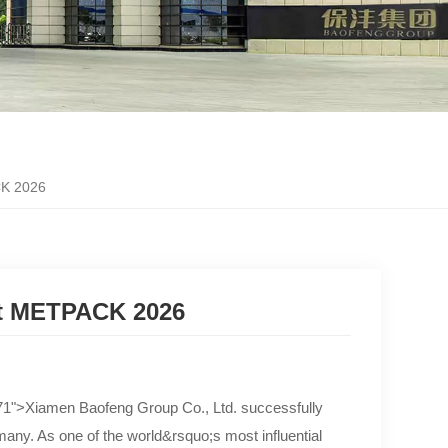
CK 2026
At METPACK 2026
71">Xiamen Baofeng Group Co., Ltd. successfully
ny. As one of the world&rsquo;s most influential