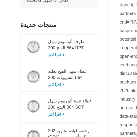
يمكن أن تنتهي مخصصة
trade fa
partners
end="571
منتجات جديدة
easy-ope
potentia
طرف ألومنيوم سهل
cooperat
الفتح 200 B64 RPT
LOE
اقرأ أكثر
open-end
exchange
غطاء سهل الفتح لعلبة
discussi
مشروبات 200 B64
packagi
RPT SOE فضي
اقرأ أكثر
2026 als
industry
غطاء علبة ألومنيوم سهل
الفتح 200 B64 SOT
across d
LOE
اقرأ أكثر
data-sta
responsi
202 رخصة قيادة تجارية
partners
(CDL) يمكن أن تنتهي بـ