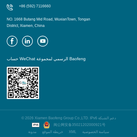
+86 (592) 7116660
NO. 1668 Butang Mid Road, WuxianTown, Tongan
District, Xiamen, China
حساب WeChat الرسمي لمجموعة Baofeng
© 2026 Xiamen Baofeng Group Co.,LTD. IPv6 دعم الشبكة
闽公网安备35021202000921号
سياسة الخصوصية
XML
خريطة الموقع
مدونة