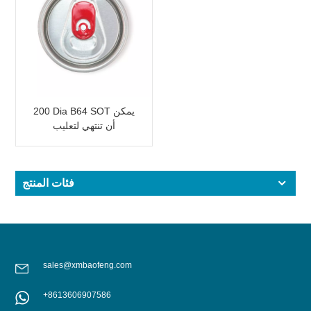
200 Dia B64 SOT يمكن
أن تنتهي لتعليب
المشروبات بعلامة تبويب
حمراء
فئات المنتج
sales@xmbaofeng.com
+8613606907586