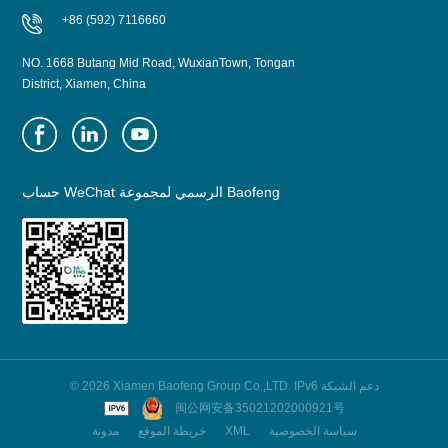
+86 (592) 7116660
NO. 1668 Butang Mid Road, WuxianTown, Tongan
District, Xiamen, China
حساب WeChat الرسمي لمجموعة Baofeng
© 2026 Xiamen Baofeng Group Co.,LTD. IPv6 دعم الشبكة
闽公网安备35021202000921号
سياسة الخصوصية
XML
خريطة الموقع
مدونة