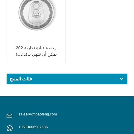
202 رخصة قيادة تجارية
(CDL) يمكن أن تنتهي بـ
SOT LOE فضي خفيف
الوزن EOE
فئات المنتج
sales@xmbaofeng.com
+8613606907586