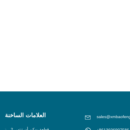
العلامات الساخنة
sales@xmbaofen
2 قطعة يمكن أن تنتهي
+8613606907586