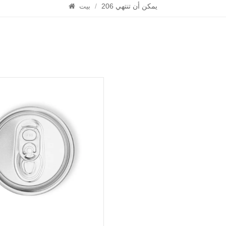
206 يمكن أن تنتهي
/
بيت