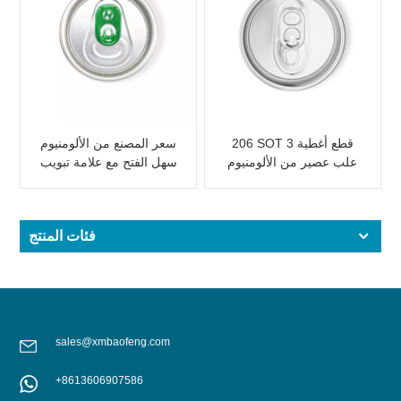
206 SOT 3 قطع أغطية
سعر المصنع من الألومنيوم
علب عصير من الألومنيوم
سهل الفتح مع علامة تبويب
لتغليف المشروبات
وردي
فئات المنتج
sales@xmbaofeng.com
+8613606907586