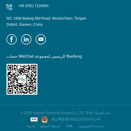
+86 (592) 7116660
NO. 1668 Butang Mid Road, WuxianTown, Tongan
District, Xiamen, China
حساب WeChat الرسمي لمجموعة Baofeng
© 2026 Xiamen Baofeng Group Co.,LTD. IPv6 دعم الشبكة
闽公网安备35021202000921号
سياسة الخصوصية
XML
خريطة الموقع
مدونة