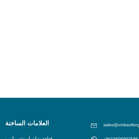
العلامات الساخنة
sales@xmbaofen
2 قطعة يمكن أن تنتهي
+8613606907586