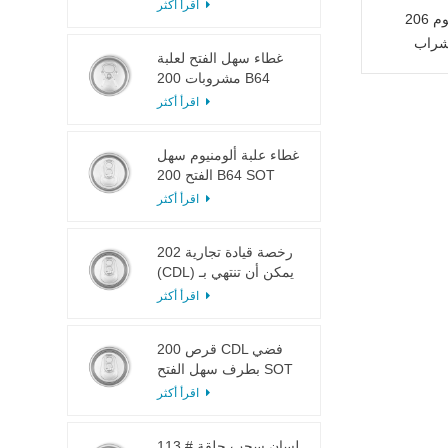
LOE
اقرأ أكثر
علبة مشروب ألمنيوم 206 Dia RPT
غطاء سهل الفتح لعلبة
مشروبات 200 B64
RPT SOE فضي
اقرأ أكثر
غطاء علبة ألومنيوم سهل
الفتح 200 B64 SOT
LOE
اقرأ أكثر
202 رخصة قيادة تجارية
(CDL) يمكن أن تنتهي بـ
SOT LOE فضي خفيف
اقرأ أكثر
الوزن EOE
200 قرص CDL فضي
بطرف سهل الفتح SOT
LOE إيبوكسي
اقرأ أكثر
113 # لسان سحب حلقة