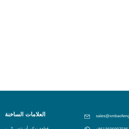
العلامات الساخنة
sales@xmbaofen
2 قطعة يمكن أن تنتهي
+8613606907586