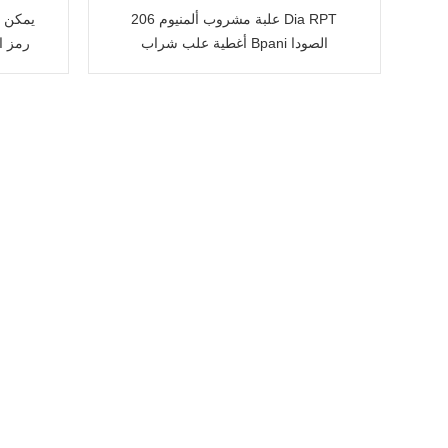
علبة مشروب ألمنيوم 206 Dia RPT
يمكن ف
أغطية علب شراب Bpani الصودا
رمز ال