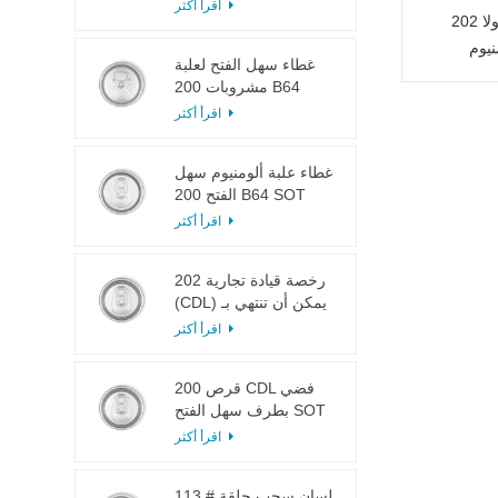
LOE
اقرأ أكثر
علبة كوكاكولا 202 B64 SOT تغطي
يوم
غطاء سهل الفتح لعلبة
مشروبات 200 B64
RPT SOE فضي
اقرأ أكثر
غطاء علبة ألومنيوم سهل
الفتح 200 B64 SOT
LOE
اقرأ أكثر
202 رخصة قيادة تجارية
(CDL) يمكن أن تنتهي بـ
SOT LOE فضي خفيف
اقرأ أكثر
الوزن EOE
200 قرص CDL فضي
بطرف سهل الفتح SOT
LOE إيبوكسي
اقرأ أكثر
113 # لسان سحب حلقة